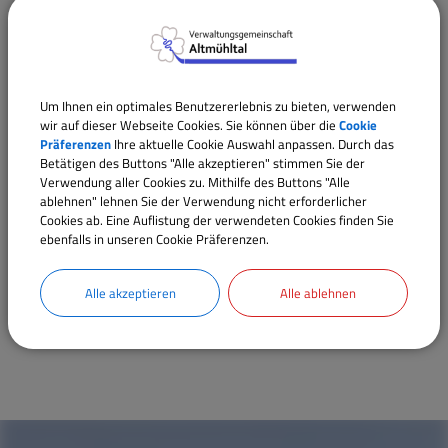
Sachgebiet 10 / Zentrale Aufgaben,
Personalwesen
Abteilung 2 / Finanzverwaltung
Sachgebiet 20 / Kämmerei, Hochbau
Um Ihnen ein optimales Benutzererlebnis zu bieten, verwenden
wir auf dieser Webseite Cookies. Sie können über die
Cookie
Sachgebiet 21 / Kasse, Liegenschaften,
Präferenzen
Ihre aktuelle Cookie Auswahl anpassen. Durch das
Betätigen des Buttons "Alle akzeptieren" stimmen Sie der
Steuern und Gebühren
Verwendung aller Cookies zu. Mithilfe des Buttons "Alle
ablehnen" lehnen Sie der Verwendung nicht erforderlicher
Abteilung 3 / Bürger- und Bauamt
Cookies ab. Eine Auflistung der verwendeten Cookies finden Sie
ebenfalls in unseren Cookie Präferenzen.
Sachgebiet 30 / Bürgeramt, Öffentliche
Sicherheit und Ordnung
Alle akzeptieren
Alle ablehnen
Sachgebiet 31 / Bauamt, Tiefbau und
Kulturangelegenheiten
W