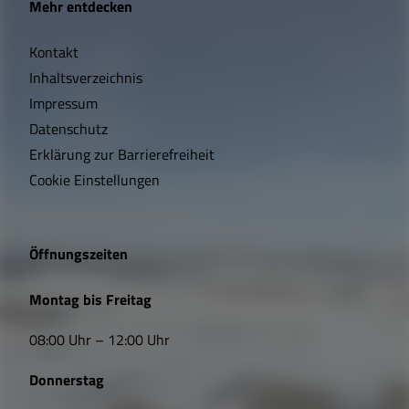
Mehr entdecken
i
Kontakt
c
Inhaltsverzeichnis
h
Impressum
t
Datenschutz
Erklärung zur Barrierefreiheit
i
Cookie Einstellungen
g
e
Öffnungszeiten
L
Montag bis Freitag
i
08:00 Uhr – 12:00 Uhr
n
Donnerstag
k