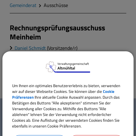
Zahlen und Daten
Gemeinderat
Ausschüsse
Gegend
Rechnungsprüfungsausschuss
Meinheim
Geschichte
Daniel Schmidt
(Vorsitzende/r)
Sebastian Cramer
Wappen
Bernd Herzog
Gemeinderat
Um Ihnen ein optimales Benutzererlebnis zu bieten, verwenden
wir auf dieser Webseite Cookies. Sie können über die
Cookie
Gemeindeteile
Präferenzen
Ihre aktuelle Cookie Auswahl anpassen. Durch das
W
Betätigen des Buttons "Alle akzeptieren" stimmen Sie der
Mehr entdecken
Verwendung aller Cookies zu. Mithilfe des Buttons "Alle
Dorfwettbewerb
i
ablehnen" lehnen Sie der Verwendung nicht erforderlicher
Cookies ab. Eine Auflistung der verwendeten Cookies finden Sie
Kontakt
c
ebenfalls in unseren Cookie Präferenzen.
Mitteilungsblatt
Inhaltsverzeichnis