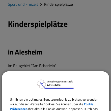
Geschichte
Sport und Freizeit
Kinderspielplätze
Wappen
Kinderspielplätze
Gemeinderat
Gemeindeteile
in Alesheim
Mitteilungsblatt
im Baugebiet "Am Echerlein"
am Flüglinger Weg
Wohnen und Bauen
Bildung und Soziales
in Trommetsheim
Um Ihnen ein optimales Benutzererlebnis zu bieten, verwenden
wir auf dieser Webseite Cookies. Sie können über die
Cookie
Vereine und Gruppen
im Baugebiet "Lärchenweg"
Präferenzen
Ihre aktuelle Cookie Auswahl anpassen. Durch das