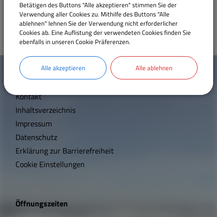
Betätigen des Buttons "Alle akzeptieren" stimmen Sie der
am Bolzplatz in der Lindenstraße
Verwendung aller Cookies zu. Mithilfe des Buttons "Alle
Sport und Freizeit
ablehnen" lehnen Sie der Verwendung nicht erforderlicher
Cookies ab. Eine Auflistung der verwendeten Cookies finden Sie
ebenfalls in unseren Cookie Präferenzen.
Satzungen und Verordnungen
W
Alle akzeptieren
Alle ablehnen
Mehr entdecken
Sehenswertes
i
Kontakt
c
Breitbandversorgung
Inhaltsverzeichnis
h
Impressum
Wärmeplanung
t
Datenschutz
Erklärung zur Barrierefreiheit
i
Cookie Einstellungen
g
e
Öffnungszeiten