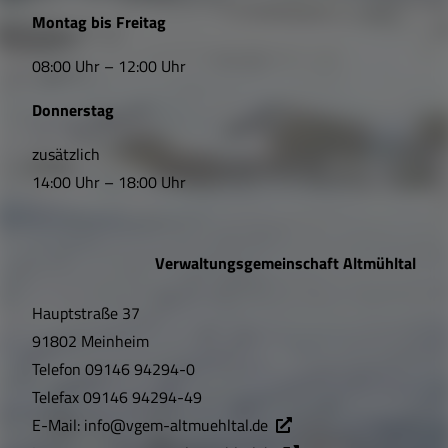
L
Montag bis Freitag
i
08:00 Uhr – 12:00 Uhr
n
Donnerstag
k
s
zusätzlich
14:00 Uhr – 18:00 Uhr
,
Ö
Verwaltungsgemeinschaft Altmühltal
f
Hauptstraße 37
f
91802 Meinheim
n
Telefon
09146 94294-0
u
Telefax
09146 94294-49
E-Mail:
info@vgem-altmuehltal.de
n