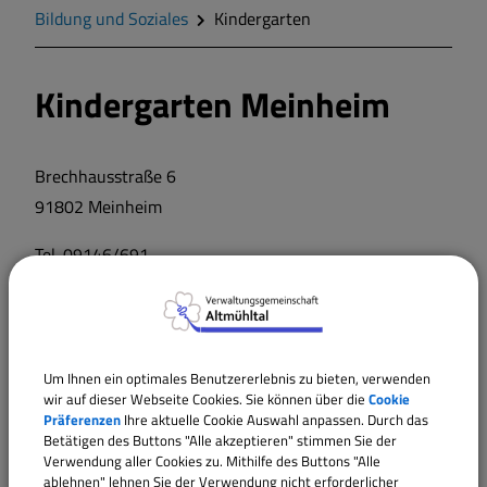
Zahlen und Daten
Bildung und Soziales
Kindergarten
Gegend
Kindergarten Meinheim
Geschichte
Brechhausstraße 6
Wappen
91802 Meinheim
Tel. 09146/691
Gemeinderat
Träger:
Gemeindeteile
Evang.-Luth. Kirchengemeinde Meinheim
Hagenbuchring 2
Um Ihnen ein optimales Benutzererlebnis zu bieten, verwenden
91802 Meinheim
Dorfwettbewerb
wir auf dieser Webseite Cookies. Sie können über die
Cookie
Präferenzen
Ihre aktuelle Cookie Auswahl anpassen. Durch das
Betätigen des Buttons "Alle akzeptieren" stimmen Sie der
Mitteilungsblatt
Verwendung aller Cookies zu. Mithilfe des Buttons "Alle
ablehnen" lehnen Sie der Verwendung nicht erforderlicher