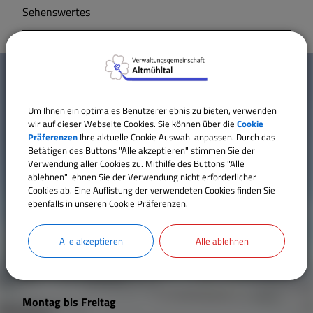
Sehenswertes
Markt Markt Berolzheim
W
Gemeinde Meinheim
Mehr entdecken
i
Um Ihnen ein optimales Benutzererlebnis zu bieten, verwenden
Kontakt
c
wir auf dieser Webseite Cookies. Sie können über die
Cookie
Inhaltsverzeichnis
Präferenzen
Ihre aktuelle Cookie Auswahl anpassen. Durch das
h
Betätigen des Buttons "Alle akzeptieren" stimmen Sie der
Impressum
Verwendung aller Cookies zu. Mithilfe des Buttons "Alle
t
Datenschutz
ablehnen" lehnen Sie der Verwendung nicht erforderlicher
Erklärung zur Barrierefreiheit
Cookies ab. Eine Auflistung der verwendeten Cookies finden Sie
i
ebenfalls in unseren Cookie Präferenzen.
Cookie Einstellungen
g
Alle akzeptieren
Alle ablehnen
e
Öffnungszeiten
L
Montag bis Freitag