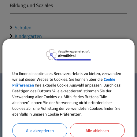
Bildung und Soziales
Markt Markt Berolzheim
Schulen
Gemeinde Meinheim
Kindergarten
Erwachsenenbildung - vhs
Um Ihnen ein optimales Benutzererlebnis zu bieten, verwenden
W
wir auf dieser Webseite Cookies. Sie können über die
Cookie
Mehr entdecken
Präferenzen
Ihre aktuelle Cookie Auswahl anpassen. Durch das
i
Betätigen des Buttons "Alle akzeptieren" stimmen Sie der
Verwendung aller Cookies zu. Mithilfe des Buttons "Alle
Kontakt
c
ablehnen" lehnen Sie der Verwendung nicht erforderlicher
Inhaltsverzeichnis
Cookies ab. Eine Auflistung der verwendeten Cookies finden Sie
h
ebenfalls in unseren Cookie Präferenzen.
Impressum
t
Datenschutz
Alle akzeptieren
Alle ablehnen
Erklärung zur Barrierefreiheit