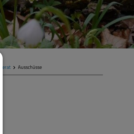
derat
Ausschüsse
m