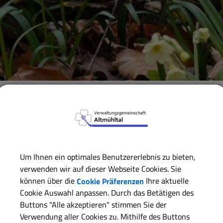
Verwaltungsgemeinschaft
Gemeinde Alesheim
Gemein
Rechnungsprüfungsausschuss Aleshei
Um Ihnen ein optimales Benutzererlebnis zu bieten,
Florian Gagsteiger
(Vorsitzende/r)
verwenden wir auf dieser Webseite Cookies. Sie
Michael Kernstock
(Stellvertrende/r Vorsitzende/r)
können über die
Cookie Präferenzen
Ihre aktuelle
Cookie Auswahl anpassen. Durch das Betätigen des
Werner Meister jun.
Buttons "Alle akzeptieren" stimmen Sie der
Verwendung aller Cookies zu. Mithilfe des Buttons