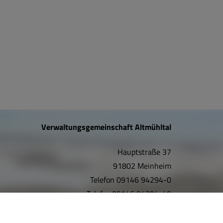
Verwaltungsgemeinschaft Altmühltal
Hauptstraße 37
91802 Meinheim
Telefon
09146 94294-0
Telefax
09146 94294-49
E-Mail:
info@vgem-altmuehltal.de
Internet:
www.vgem-altmuehltal.de