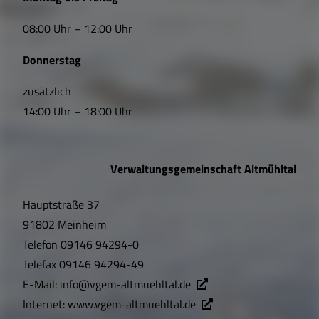
i
08:00 Uhr – 12:00 Uhr
n
Donnerstag
k
s
zusätzlich
14:00 Uhr – 18:00 Uhr
,
Ö
Verwaltungsgemeinschaft Altmühltal
f
Hauptstraße 37
f
91802 Meinheim
n
Telefon
09146 94294-0
u
Telefax
09146 94294-49
E-Mail:
info@vgem-altmuehltal.de
n
Internet:
www.vgem-altmuehltal.de