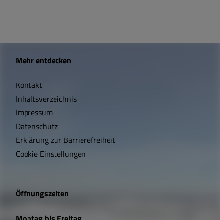
W
Mehr entdecken
i
Kontakt
c
Inhaltsverzeichnis
h
Impressum
t
Datenschutz
Erklärung zur Barrierefreiheit
i
Cookie Einstellungen
g
e
Öffnungszeiten
L
Montag bis Freitag