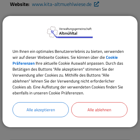
Website:
www.kita-altmuehlwiese.de
Sport und Freizeit
Satzungen und Verordnungen
Sehenswertes
Um Ihnen ein optimales Benutzererlebnis zu bieten, verwenden
wir auf dieser Webseite Cookies. Sie können über die
Cookie
Präferenzen
Ihre aktuelle Cookie Auswahl anpassen. Durch das
Breitbandversorgung
Betätigen des Buttons "Alle akzeptieren" stimmen Sie der
Verwendung aller Cookies zu. Mithilfe des Buttons "Alle
ablehnen" lehnen Sie der Verwendung nicht erforderlicher
Wärmeplanung
Cookies ab. Eine Auflistung der verwendeten Cookies finden Sie
ebenfalls in unseren Cookie Präferenzen.
ALESHEIM
Evangelischer Kindergarten Storchennest
Alle akzeptieren
Alle ablehnen
Telefon:
09146 205