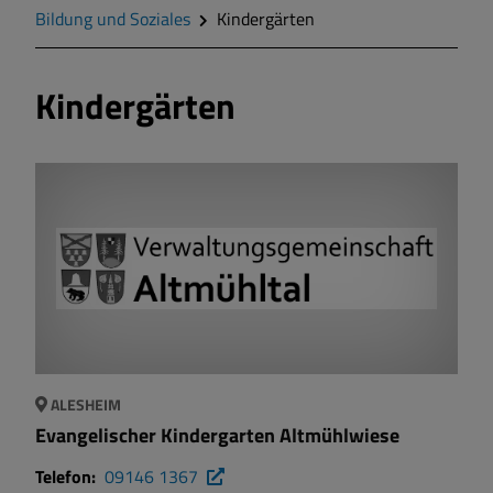
Geschichte
Bildung und Soziales
Kindergärten
Wappen
Kindergärten
Gemeinderat
Gemeindeteile
Mitteilungsblatt
Wohnen und Bauen
Bildung und Soziales
ALESHEIM
Evangelischer Kindergarten Altmühlwiese
Vereine und Gruppen
Telefon:
09146 1367