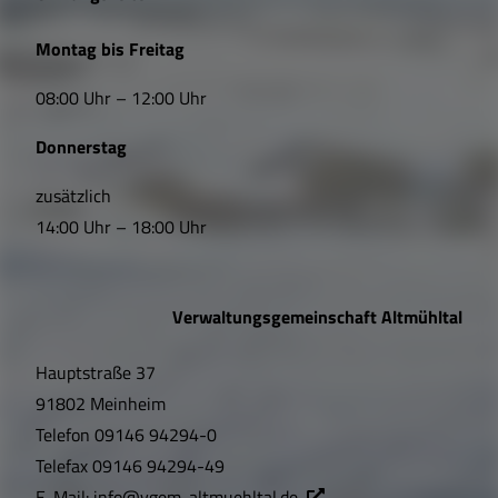
L
Montag bis Freitag
i
08:00 Uhr – 12:00 Uhr
n
Donnerstag
k
s
zusätzlich
14:00 Uhr – 18:00 Uhr
,
Ö
Verwaltungsgemeinschaft Altmühltal
f
Hauptstraße 37
f
91802 Meinheim
n
Telefon
09146 94294-0
u
Telefax
09146 94294-49
E-Mail:
info@vgem-altmuehltal.de