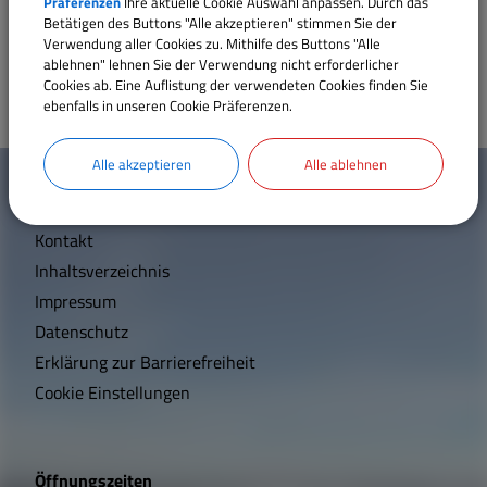
Präferenzen
Ihre aktuelle Cookie Auswahl anpassen. Durch das
Betätigen des Buttons "Alle akzeptieren" stimmen Sie der
Sport und Freizeit
Verwendung aller Cookies zu. Mithilfe des Buttons "Alle
ablehnen" lehnen Sie der Verwendung nicht erforderlicher
Cookies ab. Eine Auflistung der verwendeten Cookies finden Sie
Sehenswertes
ebenfalls in unseren Cookie Präferenzen.
W
Satzungen und Verordnungen
Alle akzeptieren
Alle ablehnen
Mehr entdecken
i
Breitbandversorgung
Kontakt
c
Inhaltsverzeichnis
h
Wärmeplanung
Impressum
t
Datenschutz
Erklärung zur Barrierefreiheit
i
Cookie Einstellungen
g
e
Öffnungszeiten