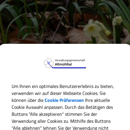
Verwaltungsgemeinschaft
Gemeinde Alesheim
Breitb
Breitband Förderv
Um Ihnen ein optimales Benutzererlebnis zu bieten,
verwenden wir auf dieser Webseite Cookies. Sie
können über die
Cookie Präferenzen
Ihre aktuelle
Die Gemeinde Alesheim beteilig
Cookie Auswahl anpassen. Durch das Betätigen des
Freistaates Bayern gemäß "Richt
Buttons "Alle akzeptieren" stimmen Sie der
gigabitfähigen Breitbandnetzen i
Verwendung aller Cookies zu. Mithilfe des Buttons
BayGibitR)".
"Alle ablehnen" lehnen Sie der Verwendung nicht