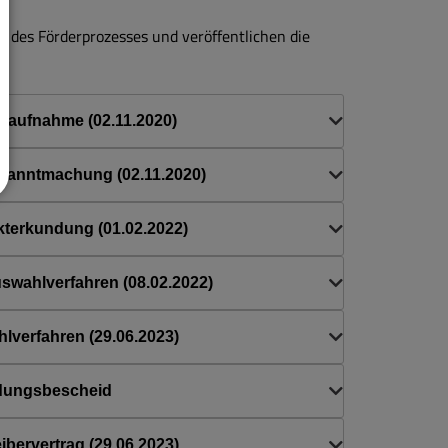
nd des Förderprozesses und veröffentlichen die
dsaufnahme (02.11.2020)
ekanntmachung (02.11.2020)
rkterkundung (01.02.2022)
swahlverfahren (08.02.2022)
hlverfahren (29.06.2023)
ndungsbescheid
ibervertrag (29.06.2023)