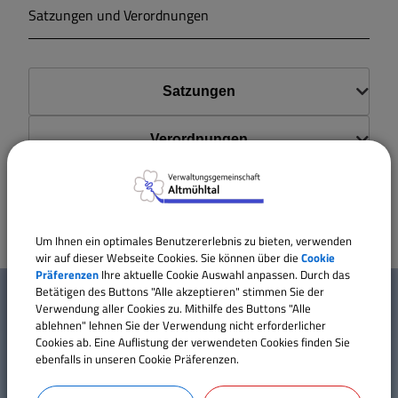
Satzungen und Verordnungen
Markt Markt Berolzheim
Gemeinde Meinheim
Satzungen
Verordnungen
Richtlinien
Um Ihnen ein optimales Benutzererlebnis zu bieten, verwenden
wir auf dieser Webseite Cookies. Sie können über die
Cookie
W
Präferenzen
Ihre aktuelle Cookie Auswahl anpassen. Durch das
Betätigen des Buttons "Alle akzeptieren" stimmen Sie der
Mehr entdecken
Verwendung aller Cookies zu. Mithilfe des Buttons "Alle
i
ablehnen" lehnen Sie der Verwendung nicht erforderlicher
Cookies ab. Eine Auflistung der verwendeten Cookies finden Sie
Kontakt
c
ebenfalls in unseren Cookie Präferenzen.
Inhaltsverzeichnis
h
Impressum