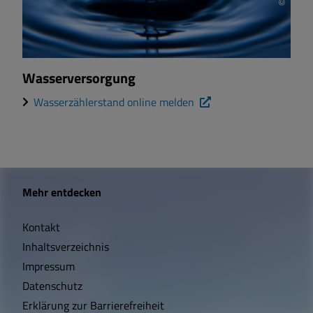
Wasserversorgung
Wasserzählerstand online melden
W
Mehr entdecken
i
Kontakt
c
Inhaltsverzeichnis
h
Impressum
t
Datenschutz
Erklärung zur Barrierefreiheit