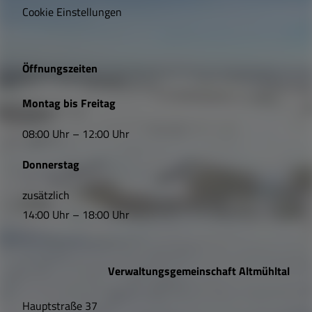
i
Cookie Einstellungen
g
e
Öffnungszeiten
L
Montag bis Freitag
i
08:00 Uhr – 12:00 Uhr
n
Donnerstag
k
s
zusätzlich
14:00 Uhr – 18:00 Uhr
,
Ö
Verwaltungsgemeinschaft Altmühltal
f
Hauptstraße 37