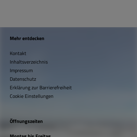
W
Mehr entdecken
i
Kontakt
c
Inhaltsverzeichnis
h
Impressum
t
Datenschutz
Erklärung zur Barrierefreiheit
i
Cookie Einstellungen
g
e
Öffnungszeiten
L
Montag bis Freitag