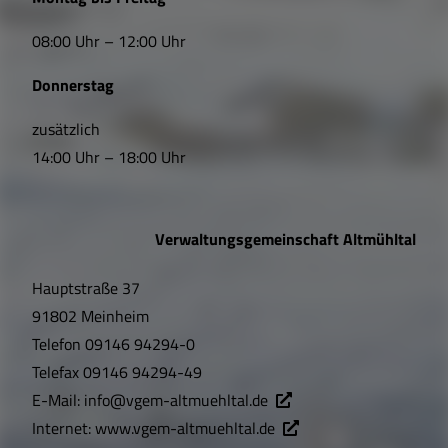
i
08:00 Uhr – 12:00 Uhr
n
Donnerstag
k
s
zusätzlich
14:00 Uhr – 18:00 Uhr
,
Ö
Verwaltungsgemeinschaft Altmühltal
f
Hauptstraße 37
f
91802 Meinheim
n
Telefon
09146 94294-0
u
Telefax
09146 94294-49
E-Mail:
info@vgem-altmuehltal.de
n
Internet:
www.vgem-altmuehltal.de