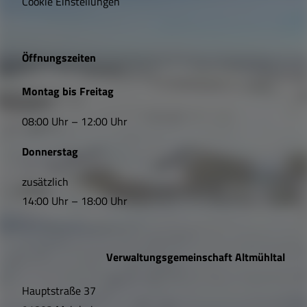
Cookie Einstellungen
g
e
Öffnungszeiten
L
Montag bis Freitag
i
08:00 Uhr – 12:00 Uhr
n
Donnerstag
k
s
zusätzlich
14:00 Uhr – 18:00 Uhr
,
Ö
Verwaltungsgemeinschaft Altmühltal
f
Hauptstraße 37
f