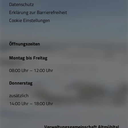
t
Datenschutz
Erklärung zur Barrierefreiheit
i
Cookie Einstellungen
g
e
Öffnungszeiten
L
Montag bis Freitag
i
08:00 Uhr – 12:00 Uhr
n
Donnerstag
k
s
zusätzlich
14:00 Uhr – 18:00 Uhr
,
Ö
Verwaltungsgemeinschaft Altmühltal